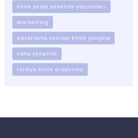
klinik proje yönetimi yazılımları
Marketting
pazarlama sonrası klinik çalışma
saha yönetimi
türkiye klinik araştırma